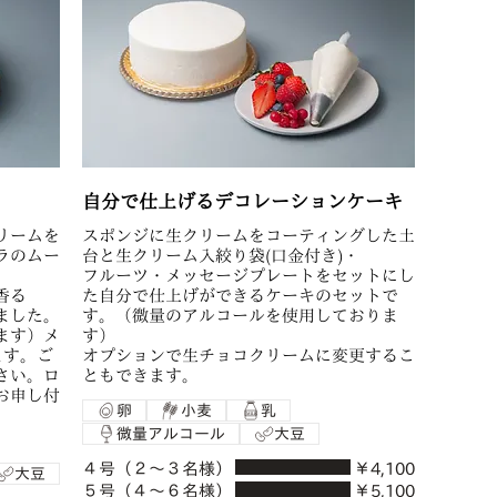
自分で仕上げるデコレーションケーキ
リームを
スポンジに生クリームをコーティングした土
ラのムー
台と生クリーム入絞り袋(口金付き)・
フルーツ・メッセージプレートをセットにし
香る
た自分で仕上げができるケーキのセットで
ました。
す。（微量のアルコールを使用しておりま
ます）メ
す）
ます。ご
オプションで生チョコクリームに変更するこ
さい。ロ
ともできます。
お申し付
卵
小麦
乳
微量アルコール
大豆
４号（２〜３名様）
￥4,100
大豆
５号（４〜６名様）
￥5,100