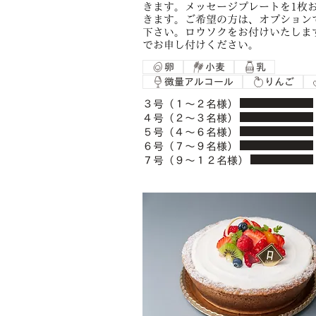
きます。メッセージプレートを1枚
きます。ご希望の方は、オプション
下さい。ロウソクをお付けいたしま
でお申し付けください。
卵
小麦
乳
微量アルコール
りんご
３号（１〜２名様）
４号（２〜３名様）
５号（４〜６名様）
６号（７〜９名様）
７号（９〜１２名様）