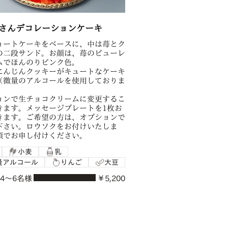
さんデコレーションケーキ
ョートケーキをベースに、中は苺とク
の二段サンド。お顔は、苺のピューレ
ムでほんのりピンク色。
にんじんクッキーがキュートなケーキ
（微量のアルコールを使用しておりま
ョンで生チョコクリームに変更するこ
きます。メッセージプレートを1枚お
きます。ご希望の方は、オプションで
下さい。ロウソクをお付けいたしま
頭でお申し付けください。
小麦
乳
量アルコール
りんご
大豆
 4〜6名様
￥5,200