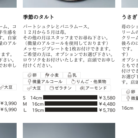
季節のタルト
うさぎ
ーム、コ
パートシュクレとバニラムース。
苺のシ
半生感を
１２月から５月は苺。
リーム
す。自家
その他の月はスタッフまでお尋ね下さい。
クリー
量のアル
（微量のアルコールを使用しております）
後ろの
メッセージプレートを1枚お付けできます。
です。
きます。
ご希望の方は、オプションでお選び下さい。
す）
下さい。
ロウソクをお付けいたします。店頭でお申し
オプシ
でお申し
付けください。
ともで
付けで
卵
小麦
乳
お選び
微量アルコール
りんご・他果物
す。店
大豆
大豆
ゼラチン
アーモンド
卵
S 14cm
￥3,580
微
￥3,990
M 16cm
￥4,480
16cm
￥5,990
Ｌ 19cm
￥5,780