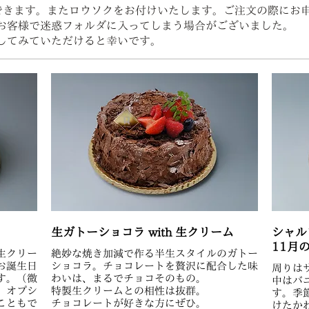
できます。またロウソクをお付けいたします。ご注文の際にお
お客様で迷惑フォルダに入ってしまう場合がございました。
してみていただけると幸いです。
生ガトーショコラ with 生クリーム
シャル
11月の
生クリー
絶妙な焼き加減で作る半生スタイルのガトー
お誕生日
ショコラ。チョコレートを贅沢に配合した味
周りは
す。（微
わいは、まるでチョコそのもの。
中はバ
）オプシ
特製生クリームとの相性は抜群。
す。季
こともで
チョコレートが好きな方にぜひ。
けたか