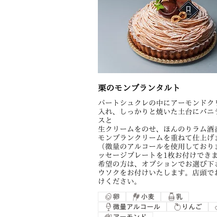
栗のモンブランタルト
パートシュクレの中にアーモンドク
入れ、しっかりと焼いた土台にバニ
スと
生クリームをのせ、ほんのりラム酒
モンブランクリームを重ねて仕上げ
（微量のアルコールを使用しており
ッセージプレートを1枚お付けでき
希望の方は、オプションでお選び下
ウソクをお付けいたします。店頭で
けください。
卵
小麦
乳
微量アルコール
りんご
アーモンド