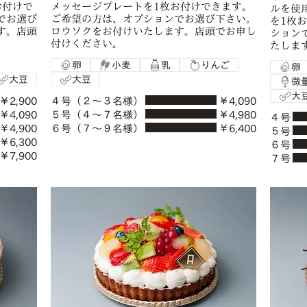
お付けで
メッセージプレートを1枚お付けできます。
ルを使
でお選び
ご希望の方は、オプションでお選び下さい。
を1枚
す。店頭
ロウソクをお付けいたします。店頭でお申し
ション
付けください。
たしま
卵
小麦
乳
りんご
卵
大豆
大豆
微
大
￥2,900
４号（２〜３名様）
￥4,090
￥4,090
５号（４〜７名様）
￥4,980
４号
￥4,900
６号（７〜９名様）
￥6,400
５号
￥6,300
６号
￥7,900
７号