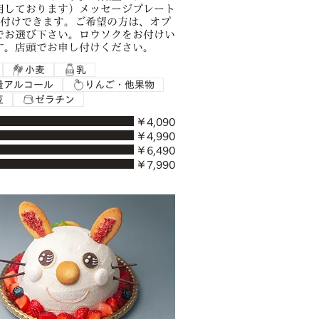
用しております）メッセージプレート
お付けできます。ご希望の方は、オプ
でお選び下さい。ロウソクをお付けい
す。店頭でお申し付けください。
小麦
乳
量アルコール
りんご・他果物
豆
ゼラチン
￥4,090
￥4,990
￥6,490
￥7,990