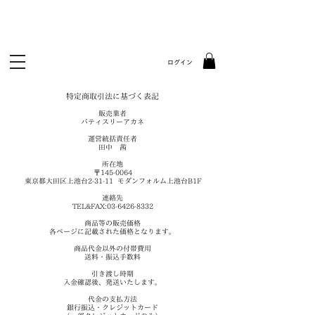
ログイン
特定商取引法に基づく表記
販売業者
パティスリーアカネ
運営統括責任者
田中 茜
所在地
〒145-0064
東京都大田区上池台2-31-11 モダンフォルム上池台B1F
連絡先
TEL&FAX:
03-6426-8332
商品等の販売価格
各ページに記載された価格となります。
商品代金以外の付帯費用
送料・振込手数料
引き渡し時期
入金確認後、発送いたします。
代金の支払方法
銀行振込・クレジットカード